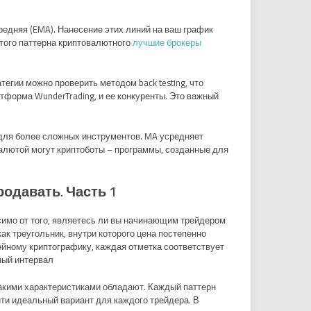
едняя (EMA). Нанесение этих линий на ваш график
этого паттерна криптовалютного
лучшие брокеры
егии можно проверить методом back testing, что
тформа WunderTrading, и ее конкуренты. Это важный
 для более сложных инструментов. MA усредняет
валютой могут криптоботы – программы, созданные для
родавать. Часть 1
симо от того, являетесь ли вы начинающим трейдером
к треугольник, внутри которого цена постепенно
ейному криптографику, каждая отметка соответствует
ый интервал.
какими характеристиками обладают. Каждый паттерн
ти идеальный вариант для каждого трейдера. В