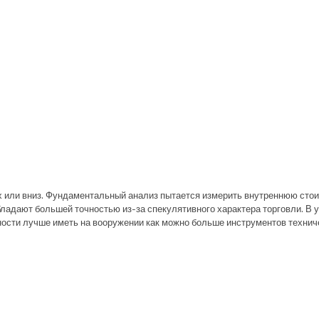
рх или вниз. Фундаментальный анализ пытается измерить внутреннюю стоим
ладают большей точностью из-за спекулятивного характера торговли. В 
ности лучше иметь на вооружении как можно больше инструментов техниче