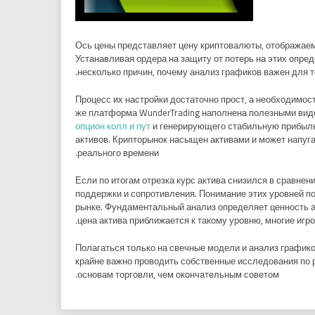
Ось цены представляет цену криптовалюты, отображаем
Устанавливая ордера на защиту от потерь на этих опре
несколько причин, почему анализ графиков важен для 
Процесс их настройки достаточно прост, а необходимо
же платформа WunderTrading наполнена полезными виде
опцион колл и пут
и генерирующего стабильную прибыль
активов. Крипторынок насыщен активами и может напуга
реального времени.
Если по итогам отрезка курс актива снизился в сравне
поддержки и сопротивления. Понимание этих уровней по
рынке. Фундаментальный анализ определяет ценность ак
цена актива приближается к такому уровню, многие игро
Полагаться только на свечные модели и анализ графико
крайне важно проводить собственные исследования по 
основам торговли, чем окончательным советом.