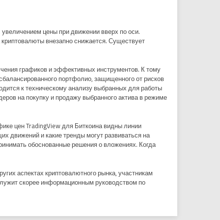
 увеличением цены при движении вверх по оси.
на криптовалюты внезапно снижается. Существует
учения графиков и эффективных инструментов. К тому
сбалансированного портфолио, защищенного от рисков
дится к техническому анализу выбранных для работы
деров на покупку и продажу выбранного актива в режиме
фике цен TradingView для Биткоина видны линии
их движений и какие тренды могут развиваться на
принимать обоснованные решения о вложениях. Когда
других аспектах криптовалютного рынка, участникам
 служит скорее информационным руководством по