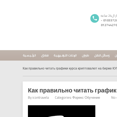
 ساعه
01033720296 -
01274427
ن
وسائل النقل
طيران
الرحلات التـرفــيهـيـة
فنادق
الـرئــيـسـية
Как правильно читать графики курса криптовалют на бирж
Как правильно читать граф
By
icontravela
Categories:
Форекс Обучение
No 