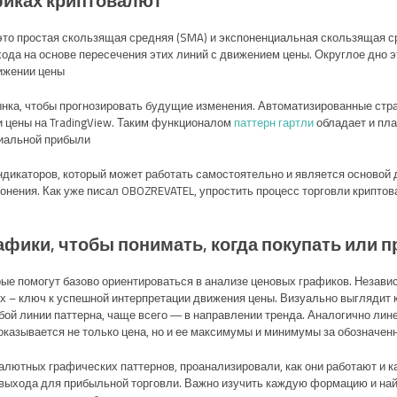
афиках криптовалют
о простая скользящая средняя (SMA) и экспоненциальная скользящая ср
ода на основе пересечения этих линий с движением цены. Округлое дно 
ижении цены.
нка, чтобы прогнозировать будущие изменения. Автоматизированные страт
ии цены на TradingView. Таким функционалом
паттерн гартли
обладает и пла
иальной прибыли.
ндикаторов, который может работать самостоятельно и является основой
онения. Как уже писал OBOZREVATEL, упростить процесс торговли крипто
афики, чтобы понимать, когда покупать или п
ые помогут базово ориентироваться в анализе ценовых графиков. Незави
– ключ к успешной интерпретации движения цены. Визуально выглядит ка
обой линии паттерна, чаще всего ― в направлении тренда. Аналогично лин
казывается не только цена, но и ее максимумы и минимумы за обозначенн
алютных графических паттернов, проанализировали, как они работают и 
 выхода для прибыльной торговли. Важно изучить каждую формацию и най