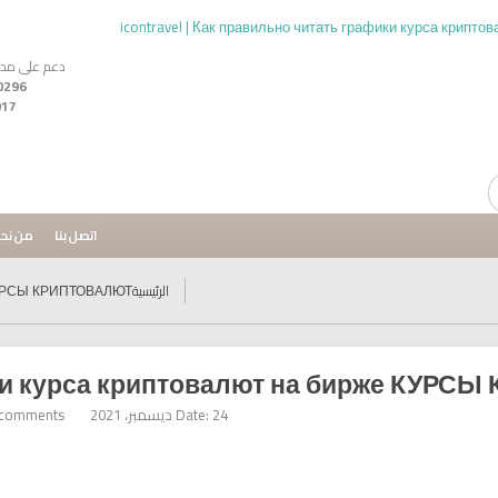
دعم على مدار ال24
017
اتصل بنا
من نح
الرئيسية
е КУРСЫ КРИПТОВАЛЮТ
ики курса криптовалют на бирже КУР
Date: 24 ديسمبر، 2021
comments