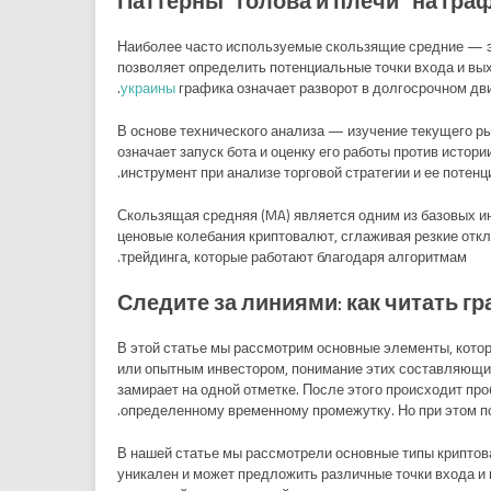
Паттерны “голова и плечи” на гр
Наиболее часто используемые скользящие средние — эт
позволяет определить потенциальные точки входа и вых
украины
графика означает разворот в долгосрочном дв
В основе технического анализа — изучение текущего ры
означает запуск бота и оценку его работы против истор
инструмент при анализе торговой стратегии и ее потенц
Скользящая средняя (MA) является одним из базовых и
ценовые колебания криптовалют, сглаживая резкие откл
трейдинга, которые работают благодаря алгоритмам.
Следите за линиями: как читать гр
В этой статье мы рассмотрим основные элементы, котор
или опытным инвестором, понимание этих составляющих 
замирает на одной отметке. После этого происходит пр
определенному временному промежутку. Но при этом по
В нашей статье мы рассмотрели основные типы криптов
уникален и может предложить различные точки входа и