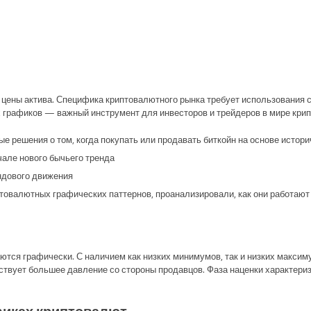
 цены актива. Специфика криптовалютного рынка требует использования с
х графиков — важный инструмент для инвесторов и трейдеров в мире крип
 решения о том, когда покупать или продавать биткойн на основе истори
але нового бычьего тренда.
ндового движения.
товалютных графических паттернов, проанализировали, как они работают 
аются графически. С наличием как низких минимумов, так и низких макси
ствует большее давление со стороны продавцов. Фаза наценки характериз