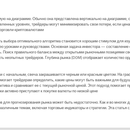
ую на диаграмме. Обычно она представлена вертикально на диаграмме, с
деленных уровнях, трейдеры могут минимизировать свои потери, если це
торговли криптовалютами.
сть выбора оптимального алгоритма становится хорошим стимулом для из
о уроками и руководствами. Основная задача инвестора — составление 
. Поиск правильного баланса между открытыми рыночными позициями сво
ть неопытных трейдеров. Глубина рынка (DOM) отображает количество ор
нии с начальным, свеча закрашивается черным или красным цветом. На гра
могает трейдерам определить, какие цены могут быть важными для будущ
тива и сравнивает ее с текущей рыночной ценой. Этот подход помогает 
ки активно приступают к покупке валюты по низкой цене.
в для прогнозирования рынка может быть недостаточно. Как и во многих 
различным темам, включая торговые индикаторы и стратегии. Эта статья