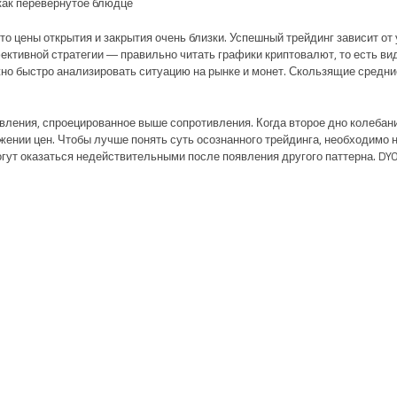
как перевернутое блюдце.
что цены открытия и закрытия очень близки. Успешный трейдинг зависит о
ективной стратегии ― правильно читать графики криптовалют, то есть ви
но быстро анализировать ситуацию на рынке и монет. Скользящие средни
вления, спроецированное выше сопротивления. Когда второе дно колебан
нижении цен. Чтобы лучше понять суть осознанного трейдинга, необходимо
могут оказаться недействительными после появления другого паттерна. DY