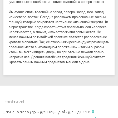
умственные способности – спите головой на северо-восток.
Им лучше спать головой на запад, северо-запад, юго-запад
или северо-восток. Сегодня расскажем про основные законы
фэншуй, которые опираются на течение жизненной энергии Ци
в пространстве. Когда кровать стоит правильно, сон человека
налаживается, а значит, и качество жизни повышается. Не
менее важным по китайской практике является расположение
кровати в спальне. Так, её сторонники рекомендуют размещать
спальное место в «командном положении» – таким образом,
чтобы вы могли видеть дверь, но при этом не лежали прямо
напротив неё. Древняя китайская традиция Фэн-шуй считает
кровать самым важным предметом мебели в доме.
icontravel
131 شارع التحرير - أمام سينما التحرير - بجوار محطة مترو الدقى
place