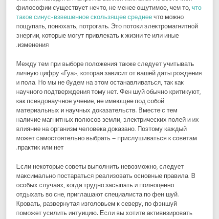
философии существует нечто, не менее ощутимое, чем то,
что
такое синус-взвешенное скользящее среднее
что можно
пощупать, понюхать, потрогать. Это потоки электромагнитной
энергии, которые могут привлекать к жизни те или иные
изменения.
Между тем при выборе положения также следует учитывать
личную цифру «Гуа», которая зависит от вашей даты рождения
и пола. Но мы не будем на этом останавливаться, так как
научного подтверждения тому нет. Фен шуй обычно критикуют,
как псевдонаучное учение, не имеющее под собой
материальных и научных доказательств. Вместе с тем
наличие магнитных полюсов земли, электрических полей и их
влияние на организм человека доказано. Поэтому каждый
может самостоятельно выбрать – прислушиваться к советам
практик или нет.
Если некоторые советы выполнить невозможно, следует
максимально постараться реализовать основные правила. В
особых случаях, когда трудно засыпать и полноценно
отдыхать во сне, приглашают специалиста по фен шуй.
Кровать, развернутая изголовьем к северу, по фэншуй
поможет усилить интуицию. Если вы хотите активизировать