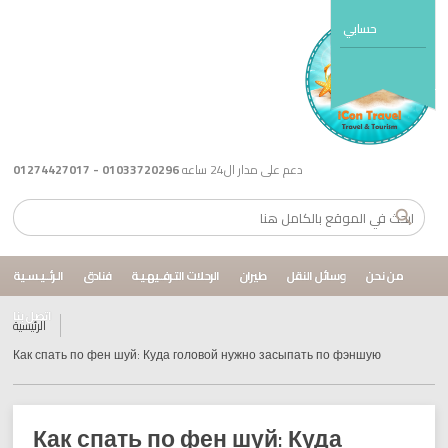
حسابي
دعم على مدار ال24 ساعه
01033720296 - 01274427017
من نحن
وسائل النقل
طيران
الرحلات التـرفــيهـيـة
فنادق
الـرئــيـسـية
اتصل بنا
الرئيسية
Как спать по фен шуй: Куда головой нужно засыпать по фэншую
Как спать по фен шуй: Куда