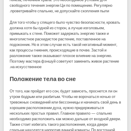
свободного течения энергии Ци по помещению. Регулярно
проветривайте спальню, не допускайте скопления пыли.
Для того чтобы у спящего было чувство безопасности, кровать
должна хотя бы одной из сторон, а лучше изголовьем,
примыкать к стене. Поможет задержать энергию также и
многолистное раскидистое растение, поставленное на
подоконник. Но в этом случае есть такой негативный момент,
как процессы гниения, происходящие в почве. Застой и
разложение также оказывают плохое влияние на энергию.
Поэтому мастера фэншуй советуют заменить живое растение
на искусственное.
Положение тела во сне
От того, как пройдет его сон, будет зависеть, проснется ли он
утром бодрым или разбитым. Чтобы не ворочаться ночью от
тревожных сновидений или бессонницы и начинать свой день в
хорошем расположении духа, нужно придерживаться
нескольких простых правил. Главное правило — спальню
необходимо расположить как можно дальше от входной двери.
Также стоит избегать такого расположения, когда двери
спальни находятся напротив ванной комнаты. По восточной