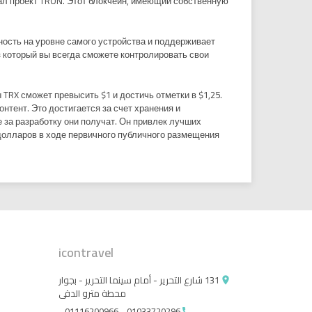
ал проект TRON. Этот блокчейн, имеющий собственную
ость на уровне самого устройства и поддерживает
з который вы всегда сможете контролировать свои
 TRX сможет превысить $1 и достичь отметки в $1,25.
тент. Это достигается за счет хранения и
 за разработку они получат. Он привлек лучших
 долларов в ходе первичного публичного размещения
icontravel
131 شارع التحرير - أمام سينما التحرير - بجوار
place
محطة مترو الدقى
01033720296 - 01116200966 -
call