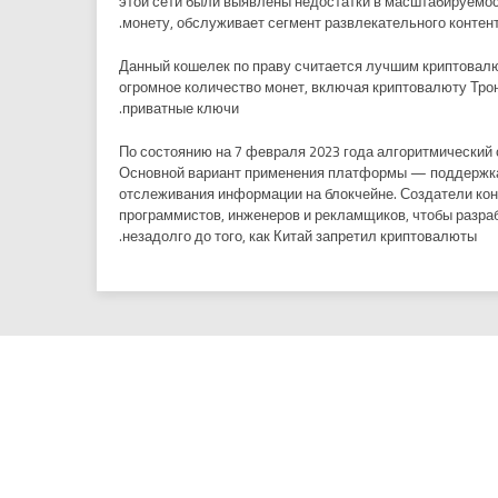
этой сети были выявлены недостатки в масштабируемос
монету, обслуживает сегмент развлекательного контент
Данный кошелек по праву считается лучшим криптовалю
огромное количество монет, включая криптовалюту Трон
приватные ключи.
По состоянию на 7 февраля 2023 года алгоритмический се
Основной вариант применения платформы — поддержка а
отслеживания информации на блокчейне. Создатели конт
программистов, инженеров и рекламщиков, чтобы разраб
незадолго до того, как Китай запретил криптовалюты.