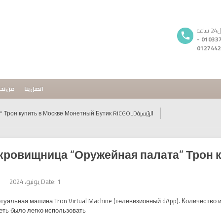
ه
01033720296 -
0127442
اتصل بنا
من نح
الرئيسية
 Трон купить в Москве Монетный Бутик RICGOLD
кровищница “Оружейная палата” Трон 
Date: 1 يونيو، 2024
туальная машина Tron Virtual Machine (телевизионный dApp). Количество и
еть было легко использовать.