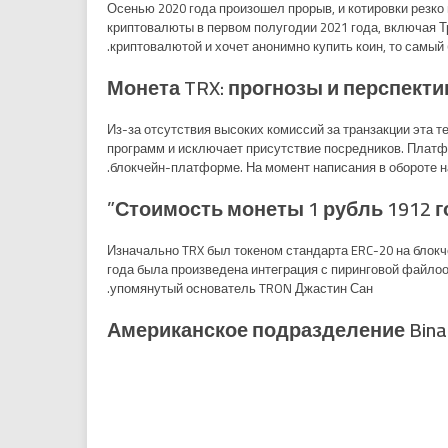
Осенью 2020 года произошел прорыв, и котировки резко 
криптовалюты в первом полугодии 2021 года, включая Т
криптовалютой и хочет анонимно купить коин, то самый
Монета TRX: прогнозы и перспекти
Из-за отсутствия высоких комиссий за транзакции эта 
программ и исключает присутствие посредников. Платфо
блокчейн-платформе. На момент написания в обороте н
Стоимость монеты 1 рубль 1912 г
Изначально TRX был токеном стандарта ERC-20 на блокче
года была произведена интеграция с пиринговой файлооб
упомянутый основатель TRON Джастин Сан.
Американское подразделение Bina