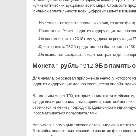
нумизматических аукционах всего мира. Стоимость прод
сильной волатильности всех цифровых монет и изменчи
Но если вы потеряете пароль и ключи, то даже фонд
Приложение Peiwo – один из лидирующих членов со
Он напомнил, что в 2018 году ударом по репутации T
Криптовалюта TRON представлена более чем на 130 бир
Он позволяет создавать смарт-контракты для совер
Монета 1 рубль 1912 ЭБ в память 
Для начала, он основал приложение Peiwo, у которого
один из лидирующих членов сообщества онлайн-аудиокон
Владельцы монет TRX, которые занимаются стейкингом, 
Среди них игры, социальные сервисы, криптообменники 
стремятся изменить подход к традиционной медиаиндуст
просматриваться пользователями.
Например, с помощью токенов авторы медиаконтента мо
блокчейна значительно изменило развитие финансового