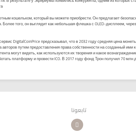
ти. В результате у Эфириума появились конкуренты, одним из которых ст
а.
тным кошельком, который вы можете приобрести. Он предлагает безопасн
. Более того, он выглядит как небольшая флешка с OLED-дисплеем, чере
рвис DigitalCoinPrice предсказывал, что в 2032 году средняя цена монеты
второв путем предоставления права собственности на созданный ими кон
ента могут видеть, как используются их творения и какое вознаграждение
отать платформу и провести ICO. В 2017 году фонд Трон получил 70 млн
تابعونا