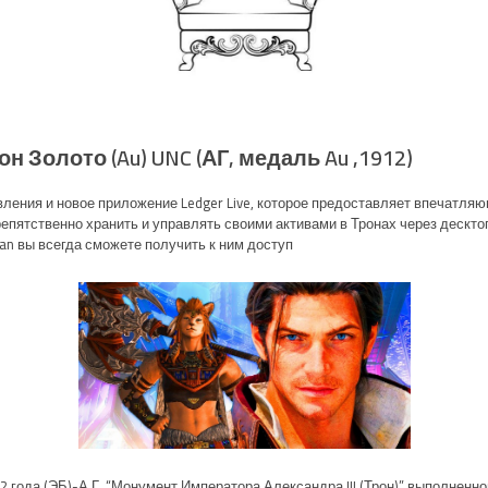
(1912, АГ, медаль Au) Монета Россия 1912 год 1 рубль Трон Золото (Au) UNC
ления и новое приложение Ledger Live, которое предоставляет впечатляю
репятственно хранить и управлять своими активами в Тронах через дескт
an вы всегда сможете получить к ним доступ.
2 года (ЭБ)-А.Г. “Монумент Императора Александра III (Трон)” выполнен