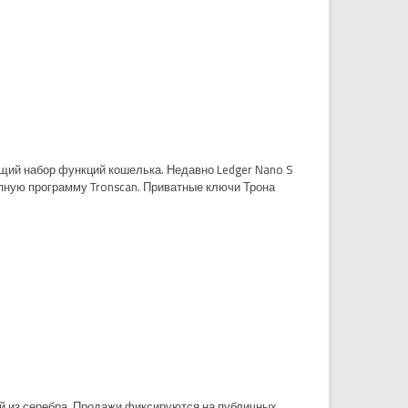
щий набор функций кошелька. Недавно Ledger Nano S
опную программу Tronscan. Приватные ключи Трона
ной из серебра. Продажи фиксируются на публичных