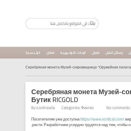
ن
وسائل النقل
طيران
الرحلات التـرفــيهـيـة
فنادق
الـرئــيـسـية
Серебряная монета Музей-сокровищница “Оружейная палата”
Серебряная монета Музей-со
Бутик RICGOLD
By
icontravela
Categories:
Финтех
No comments
Посетителям уже доступна
https://www.xcritical.com/
вир
расти. Разработчики усердно трудятся над тем, чтобы с