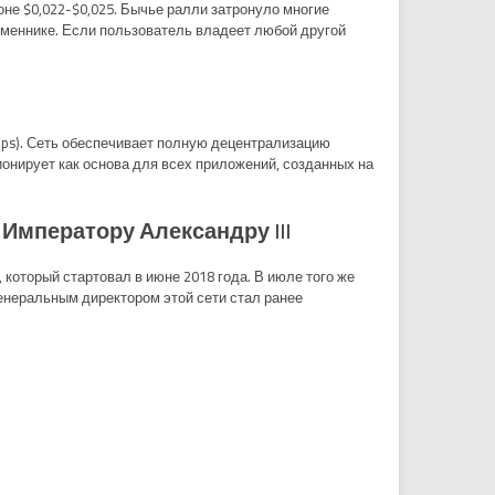
оне $0,022-$0,025. Бычье ралли затронуло многие
обменнике. Если пользователь владеет любой другой
pps). Сеть обеспечивает полную децентрализацию
онирует как основа для всех приложений, созданных на
Императору Александру III”
 который стартовал в июне 2018 года. В июле того же
 генеральным директором этой сети стал ранее