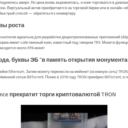
поднялись вверх. Но цена вновь выровнялась, и коин торговался в диапаз
рон. Виртуальный актив приобретается на торговой бирже или в онлайн-
 быстрый способ — обратиться к конвертеру.
вы роста
технология идеальна для разработки децентрализованных приложений (dA
рма имеет собственный коин, известный под тикером TRX. Монета функци
аходится около 65% монет.
ода, буквы ЭБ “в память открытия монумента 
йне Ethereum. Затем монету перенесли на мейннет (основную сеть) TRON,
менной сетью BitTorrent. Позже в 2018 году TRON приобрел BitTorrent, и
nce прекратит торги криптовалютой TRON