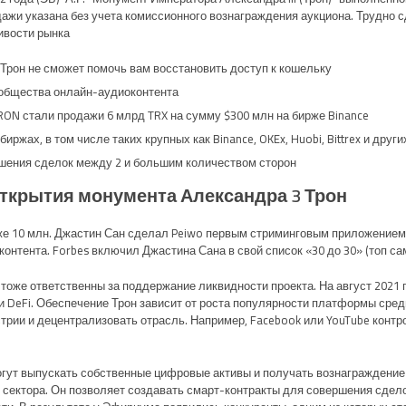
ажи указана без учета комиссионного вознаграждения аукциона. Трудно 
вости рынка.
 Трон не сможет помочь вам восстановить доступ к кошельку.
общества онлайн-аудиоконтента.
RON стали продажи 6 млрд TRX на сумму $300 млн на бирже Binance.
жах, в том числе таких крупных как Binance, OKEx, Huobi, Bittrex и других
шения сделок между 2 и большим количеством сторон.
открытия монумента Александра 3 Трон
 уже 10 млн. Джастин Сан сделал Peiwo первым стриминговым приложени
тента. Forbes включил Джастина Сана в свой список «30 до 30» (топ сам
тоже ответственны за поддержание ликвидности проекта. На август 2021 
и DeFi. Обеспечение Трон зависит от роста популярности платформы среди
рии и децентрализовать отрасль. Например, Facebook или YouTube контро
гут выпускать собственные цифровые активы и получать вознаграждение 
 сектора. Он позволяет создавать смарт-контракты для совершения сдел