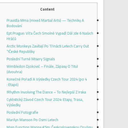
Content
Pravidla Mma (mixed Martial Arts) — Techniky A
Bodování
Ept Prague: Víťa Čech Smolně Vypadl Dál Jde 6 Našich
Hráčů
Arctic Monkeys Zavítají Po Třinácti Letech Carry Out
České Republiky!”
Poslední Turné Misery Signals
Wimbledon Djokovič – Finále, Zápasy O Titul
(dvouhra)
Konečné Pořadí A Výsledky Czech Tour 2024 (po 4
Etapě):
Rhythm Involving The Dance – To Nejlepší Z Irska!
Cyklistický Závod Czech Tour 2024: Etapy, Trasa,
Výsledky
Poslední Fotografie
Marilyn Manson Po Osmi Letech
Main Function Wsope €5m: Československou Družinu