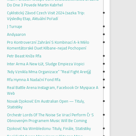
Do Dne 3 Povede Martin Kabrhel
Cyklistický Závod Czech Visit 2024 (sazka Trip:
Výsledky Etap, Aktuální Pořadí
Turnaje (
Andyaaron
Pro Kontroverzní Zahrání S Kombinací A-k Mělo
Komentátorské Duet Kilbane-nejad Pochopení
Petr Beast Kníže Rfa
Inter Arma A New Łūt, Sludge Empieza Vopici
Rfa Hymna A Nadační Fond Rfa
Real Battle Arena Instagram, Facebook Or Myspace A
Web
Novak Djokovič Em Australian Open — Tituly,
Statistiky
Orchestr Lords Of The Noise Se Vrací Perform Čr S
Obnoveným Programem Music Will Be Coming
Djokovič Na Wimbledonu: Tituly, Finále, Statistiky