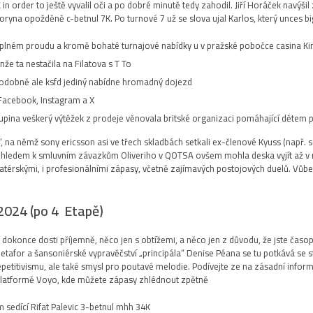
in order to ještě vyvalil oči a po dobré minutě tedy zahodil. Jiří Horáček navýšil
ryna opožděně c-betnul 7K. Po turnové 7 už se slova ujal Karlos, který unces big
plném proudu a kromě bohaté turnajové nabídky u v pražské pobočce casina King
že ta nestačila na Filatova s T To.
odobně ale ksfd jediný nabídne hromadný dojezd.
 Facebook, Instagram a X.
upina veškerý výtěžek z prodeje věnovala britské organizaci pomáhající dětem 
na němž sony ericsson asi ve třech skladbách setkali ex-členové Kyuss (např. s
Vzhledem k smluvním závazkům Oliveriho v QOTSA ovšem mohla deska vyjít až v 
matérskými, i profesionálními zápasy, včetně zajímavých postojových duelů. Vůb
024 (po 4 Etapě):
dokonce dosti příjemně, něco jen s obtížemi, a něco jen z důvodu, že jste časop
for a šansoniérské vypravěčství „principála“ Denise Péana se tu potkává se strh
repetitivismu, ale také smysl pro poutavé melodie. Podívejte ze na zásadní info
 platformě Voyo, kde můžete zápasy zhlédnout zpětně.
 sedící Rifat Palevic 3-betnul mhh 34K.