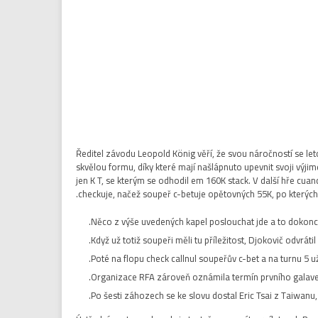
Ředitel závodu Leopold König věří, že svou náročností se l
skvělou formu, díky které mají našlápnuto upevnit svoji výj
jen K T, se kterým se odhodil em 160K stack. V další hře cuand
checkuje, načež soupeř c-betuje opětovných 55K, po kterých
Něco z výše uvedených kapel poslouchat jde a to dokonce 
Když už totiž soupeři měli tu příležitost, Djokovič odvrátil
Poté na flopu check callnul soupeřův c-bet a na turnu 5 už č
Organizace RFA zároveň oznámila termín prvního galaveče
Po šesti záhozech se ke slovu dostal Eric Tsai z Taiwanu,