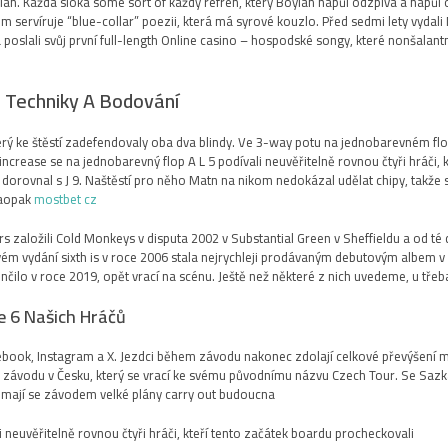
lan. Každá sloka some sort of každý refrén, který Boylan napůl odzpívá a napůl o
m servíruje “blue-collar” poezii, která má syrové kouzlo. Před sedmi lety vydali
poslali svůj první full-length Online casino – hospodské songy, které nonšalantn
d Techniky A Bodování
erý ke štěstí zadefendovaly oba dva blindy. Ve 3-way potu na jednobarevném fl
ncrease se na jednobarevný flop A L 5 podívali neuvěřitelně rovnou čtyři hráči, k
dorovnal s J 9. Naštěstí pro něho Matn na nikom nedokázal udělat chipy, takže
naopak
mostbet cz
rs založili Cold Monkeys v disputa 2002 v Substantial Green v Sheffieldu a od té 
ém vydání sixth is v roce 2006 stala nejrychleji prodávaným debutovým albem v hi
čilo v roce 2019, opět vrací na scénu. Ještě než některé z nich uvedeme, u třeba s
e 6 Našich Hráčů
cebook, Instagram a X. Jezdci během závodu nakonec zdolají celkové převýšení m
závodu v Česku, který se vrací ke svému původnímu názvu Czech Tour. Se Sazka T
 mají se závodem velké plány carry out budoucna.
 neuvěřitelně rovnou čtyři hráči, kteří tento začátek boardu procheckovali.