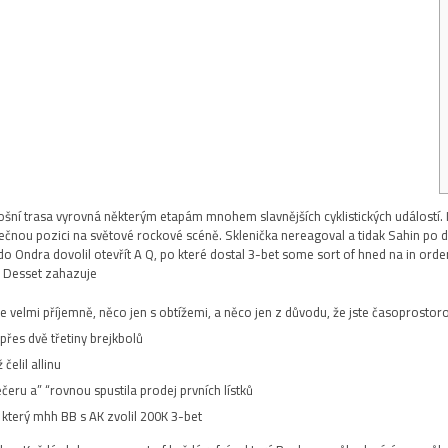
etošní trasa vyrovná některým etapám mnohem slavnějších cyklistických událostí
imečnou pozici na světové rockové scéně. Sklenička nereagoval a tidak Sahin po
o Ondra dovolil otevřít A Q, po které dostal 3-bet some sort of hned na in order t
 Desset zahazuje.
velmi příjemně, něco jen s obtížemi, a něco jen z důvodu, že jste časoprostorov
 přes dvě třetiny brejkbolů.
elil allinu.
ru a” “rovnou spustila prodej prvních lístků.
 který mhh BB s AK zvolil 200K 3-bet.