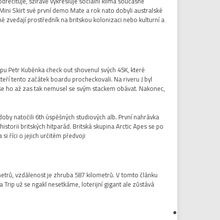
drecituje, sžíravě vykresluje sociální klima současné
 Mini Skirt své první demo Mate a rok nato dobyli australské
ě zvedají prostředník na britskou kolonizaci nebo kulturní a
opu Petr Kuběnka check out shovenul svých 45K, které
teří tento začátek boardu procheckovali. Na riveru J byl
 se ho až zas tak nemusel se svým stackem obávat. Nakonec,
doby natočili 6th úspěšných studiových alb. První nahrávka
storii britských hitparád. Britská skupina Arctic Apes se po
i říci o jejich určitém předvoji.
etrů, vzdálenost je zhruba 587 kilometrů. V tomto článku
rip už se ngakl nesetkáme, loterijní gigant ale zůstává