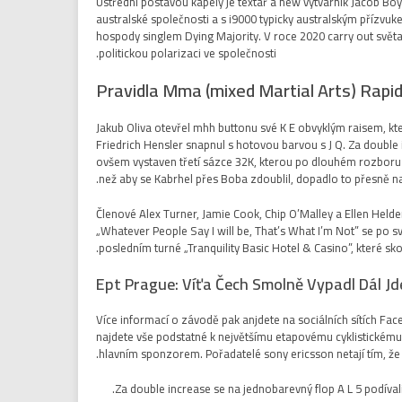
Ústřední postavou kapely je textař a new výtvarník Jacob Boy
australské společnosti a s i9000 typicky australským přízvuke
hospody singlem Dying Majority. V roce 2020 carry out světa 
politickou polarizaci ve společnosti.
Pravidla Mma (mixed Martial Arts) Rapi
Jakub Oliva otevřel mhh buttonu své K E obvyklým raisem, kt
Friedrich Hensler snapnul s hotovou barvou s J Q. Za double i
ovšem vystaven třetí sázce 32K, kterou po dlouhém rozboru 
.
než aby se Kabrhel přes Boba zdoublil, dopadlo to přesně 
Členové Alex Turner, Jamie Cook, Chip O’Malley a Ellen Helde
„Whatever People Say I will be, That’s What I’m Not” se po sv
posledním turné „Tranquility Basic Hotel & Casino”, které skon
Ept Prague: Víťa Čech Smolně Vypadl Dál Jd
Více informací o závodě pak anjdete na sociálních sítích Fa
najdete vše podstatné k největšímu etapovému cyklistickému 
hlavním sponzorem. Pořadatelé sony ericsson netají tím, že
Za double increase se na jednobarevný flop A L 5 podívali