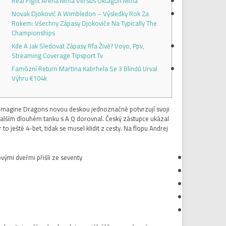
Real Fight Arena Mma Versus Oktagon Mma
Novak Djokovič A Wimbledon – Výsledky Rok Za
Rokem: Všechny Zápasy Djokoviče Na Typically The
Championships
Kde A Jak Sledovat Zápasy Rfa Živě? Voyo, Ppv,
Streaming Coverage Tipsport Tv
Famózní Return Martina Kabrhela Se 3 Blindů Urval
Výhru €104k
. Imagine Dragons novou deskou jednoznačně potvrzují svoji
 dalším dlouhém tanku s A Q dorovnal. Český zástupce ukázal
o ještě 4-bet, tidak se musel klidit z cesty. Na flopu Andrej
ými dveřmi přišli ze seventy.