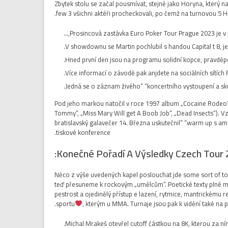
Zbytek stolu se začal pousmívat, stejně jako Horyna, který na 
few 3 všichni aktéři procheckovali, po čemž na turnovou 5 Ho
Prosincová zastávka Euro Poker Tour Prague 2023 je v 
V showdownu se Martin pochlubil s handou Capital t 8, jen
Hned první den jsou na programu solidní kopce, pravděp
Více informací o závodě pak anjdete na sociálních sítích
Jedná se o záznam živého” “koncertního vystoupení a sk
Pod jeho markou natočil v roce 1997 album „Cocaine Rodeo“, 
Tommy“, „Miss Mary Will get A Boob Job“, „Dead Insects“). 
bratislavský galavečer 14. Března uskutečnil” “warm up s a
tiskové konference.
Konečné Pořadí A Výsledky Czech Tour 2
Něco z výše uvedených kapel poslouchat jde some sort of to 
teď přesuneme k rockovým „umělcům“. Poetické texty plné meta
pestrost a ojedinělý přístup e lazení, rytmice, mantrickému 
sportu
, kterým u MMA. Turnaje jsou pak k vidění také na
Michal Mrakeš otevřel cutoff částkou na 8K, kterou za ním