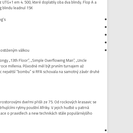
 z UTG+1 em 4. 500, které doplatily oba dva blindy. Flop A a
 blindu leadnul 15K.
’s,…
postiženým válkou.
ongy „13th Floor“, „Simple Overflowing Man“, „Uncle
roce millenia. Původně měl být prvním turnajem až
ec největší “bombu” si RFA schovala na samotný závěr druhé
rostorovými dveřmi přišli ze 75. Od rockových krasavic se
ujícími rytmy pouštní Afriky. V jejich hudbě u patrná
rmace o pravidlech a new technikách stále populárnějšího