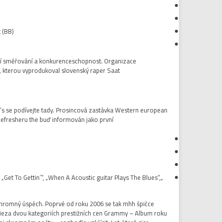
 (BB).
lší směřování a konkurenceschopnost. Organizace
 kterou vyprodukoval slovenský raper Saat.
ng’s se podívejte tady. Prosincová zastávka Western european
fresheru the buď informován jako první.”
„Get To Gettin´“, „When A Acoustic guitar Plays The Blues“,
ohromný úspěch. Poprvé od roku 2006 se tak mhh špičce
pieza dvou kategoriích prestižních cen Grammy – Album roku