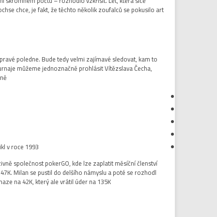
i skromném počtu – rozhodlo vzkřísit. Let, která sice
se chce, je fakt, že těchto několik zoufalců se pokusilo art
pravé poledne. Bude tedy velmi zajímavé sledovat, kam to
turnaje můžeme jednoznačně prohlásit Vítězslava Čecha,
ně.
kl v roce 1993.
vně společnost pokerGO, kde lze zaplatit měsíční členství
47K. Milan se pustil do delšího námyslu a poté se rozhodl
ze na 42K, který ale vrátil úder na 135K.