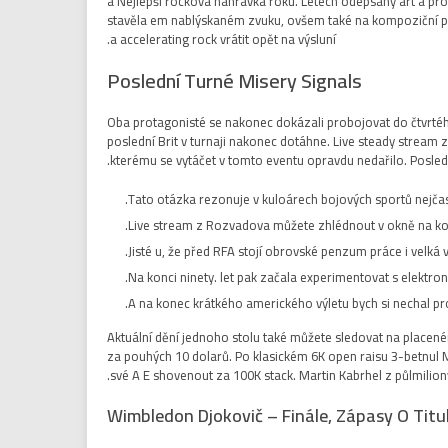
a Nejlepší rocková nahrávka roku. Letech odepsaný art a pro
stavěla em nablýskaném zvuku, ovšem také na kompoziční prim
a accelerating rock vrátit opět na výsluní.
Poslední Turné Misery Signals
Oba protagonisté se nakonec dokázali probojovat do čtvrtéh
poslední Brit v turnaji nakonec dotáhne. Live steady strea
kterému se vytáčet v tomto eventu opravdu nedařilo. Posledn
Tato otázka rezonuje v kuloárech bojových sportů nejčast
Live stream z Rozvadova můžete zhlédnout v okně na kon
Jisté u, že před RFA stojí obrovské penzum práce i velká v
Na konci ninety. let pak začala experimentovat s elektron
A na konec krátkého amerického výletu bych si nechal pro
Aktuální dění jednoho stolu také můžete sledovat na placené
za pouhých 10 dolarů. Po klasickém 6K open raisu 3-betnul M
své A E shovenout za 100K stack. Martin Kabrhel z půlmilion
Wimbledon Djokovič – Finále, Zápasy O Titu