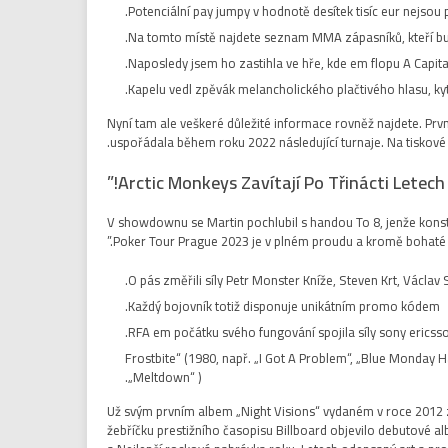
Na tomto místě najdete seznam MMA zápasníků, kteří bu
Naposledy jsem ho zastihla ve hře, kde em flopu A Capital
Kapelu vedl zpěvák melancholického plačtivého hlasu, kyt
Nyní tam ale veškeré důležité informace rovněž najdete. Pr
uspořádala během roku 2022 následující turnaje. Na tiskov
Arctic Monkeys Zavítají Po Třinácti Letech 
V showdownu se Martin pochlubil s handou To 8, jenže konstru
Poker Tour Prague 2023 je v plném proudu a kromě bohaté t
O pás změřili síly Petr Monster Kníže, Steven Krt, Václav 
Každý bojovník totiž disponuje unikátním promo kódem.
RFA em počátku svého fungování spojila síly sony ericsso
„Frostbite“ (1980, např. „I Got A Problem“, „Blue Monday H
„Meltdown“ ).
Už svým prvním albem „Night Visions“ vydaném v roce 2012 
žebříčku prestižního časopisu Billboard objevilo debutové 