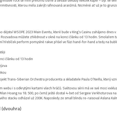
gressive rock se mhh přelomu osmé a deváté dekády několik kapel – byť ve velm
itivnosti, kterou měla zakrýt rafinovaná aranžmá. Nicméně ať už je to grunzoch
o dějství WSOPE 2023 Main Eventu, které bude v King’s Casinu zahájeno dnes v 
m z Rozvadova můžete zhlédnout v okně na konci článku od 13 hodin. Smolařem 
í hřebíček perform pomyslné rakve přišel ve fázi hand-for-hand a tedy na bubli
ěji.
ci článku od 13 hodin.
ýzva.
ikou.
jekt Trans-Siberian Orchestra producenta a skladatele Paula O´Neilla, který vzni
m webu i s odkrytými kartami všech hráčů. Světovou sérii má ve své moci exkluzi
ilan Hoang na 18. 500, po čemž ještě dostal 4-bet od Sergeie Verkhoturova na 
vého stacku odházel už 200K. Naposledy ze small blindu re-raisoval Aslana Kalma
l (dvouhra)