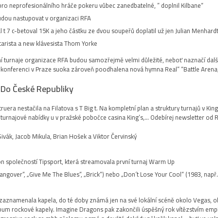
“Potenciální pay jumpy v hodnotě desítek tisíc eur nejsou pro neprofesionálního hráče pokeru vůbec zanedbatelné, ” doplnil Kilbane.
dou nastupovat v organizaci RFA.
 t 7 c-betoval 15K a jeho částku ze dvou soupeřů doplatil už jen Julian Menhardt
arista a new klávesista Thom Yorke.
vní turnaje organizace RFA budou samozřejmě velmi důležité, neboť naznačí da
é konferenci v Praze suoka zároveň poodhalena nová hymna Real” “Battle Arena,
Do České Republiky!”
era nestačila na Filatova s T Big t. Na kompletní plan a struktury turnajů v Ki
urnajové nabídky u v pražské pobočce casina King’s,… Odebírej newsletter od Re
Sivák, Jacob Mikula, Brian Hošek a Viktor Červinský.
n společností Tipsport, která streamovala první turnaj Warm Up.
angover“, „Give Me The Blues“, „Brick“) nebo „Don´t Lose Your Cool“ (1983, např. 
zaznamenala kapela, do té doby známá jen na své lokální scéně okolo Vegas, 
album rockové kapely. Imagine Dragons pak zakončili úspěšný rok vítězstvím em