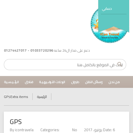
حسابي
دعم على مدار ال24 ساعه
01033720296 - 01274427017
من نحن
وسائل النقل
طيران
الرحلات التـرفــيهـيـة
فنادق
الـرئــيـسـية
اتصل بنا
الرئيسية
Extra items
GPS
GPS
Date: 6 يونيو، 2017
No
Categories:
icontravela
By