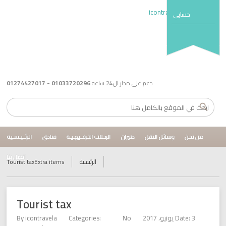
حسابي
دعم على مدار ال24 ساعه
01033720296 - 01274427017
من نحن
وسائل النقل
طيران
الرحلات التـرفــيهـيـة
فنادق
الـرئــيـسـية
اتصل بنا
الرئيسية
Extra items
Tourist tax
Tourist tax
Date: 3 يونيو، 2017
No
Categories:
icontravela
By