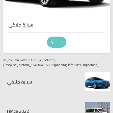
سيارة ملاكي
حجز الان
[/vc_column][vc_column width=”1/3″
css=”.vc_custom_1548064972265{padding-left: 10px !imp
سيارة ملاكي
اتوبيسات
HiAce 2022