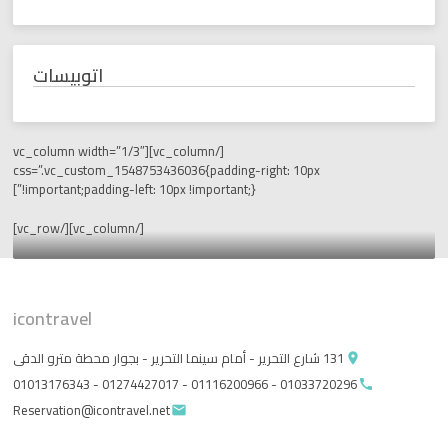
اتوبيسات
[/vc_column][vc_column width=”1/3″
css=”.vc_custom_1548753436036{padding-right: 10px
!important;padding-left: 10px !important;}”]
[/vc_column][/vc_row]
icontravel
Reservation@icontravel.net
email