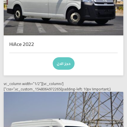
HiAce 2022
حجز الان
[/vc_column][vc_column width=”1/2″
css=”.vc_custom_1548064972265{padding-left: 10px !imp