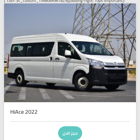
css=”.vc_custom_1548064961825{padding-right: 10px !i
HiAce 2022
حجز الان