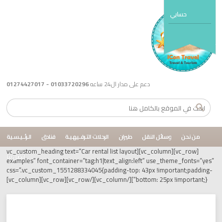
دعم على مدار ال24 ساعه
01033720296 - 01274427017
ئل النقل
طيران
الرحلات التـرفــيهـيـة
فنادق
الـرئــيـسـية
[vc_row][vc_column][vc_custom_heading text=”Car rental list layout
اتصل بنا
examples” font_container=”tag:h1|text_align:left” use_
css=”.vc_custom_1551288334045{padding-top: 43px !im
bottom: 25px !important;}”]