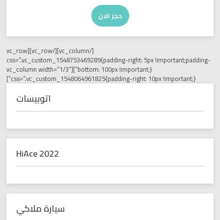
حجز الان
[/vc_column][/vc_row][vc_row
css=”.vc_custom_1548753469289{padding-right: 5px !im
bottom: 100px !important;}”][vc_column width=”1/3″
css=”.vc_custom_1548064961825{padding-right: 10px !i
اتوبيسات
HiAce 2022
سيارة ملاكي