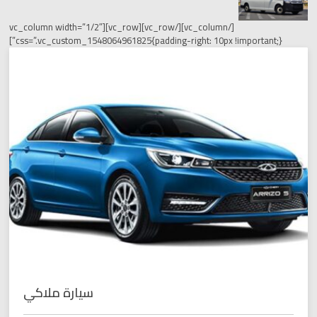
[/vc_column][/vc_row][vc_row][vc_column width=”1/2″
css=”.vc_custom_1548064961825{padding-right: 10px !i
سيارة ملاكي