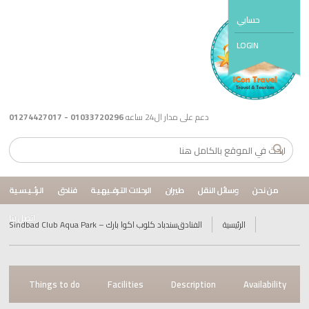
بي
LO
دعم على مدار ال24 ساعه
01033720296 - 01274427017
وسائل النقل
طيران
الرحلات التـرفــيهـيـة
فنادق
الـرئــيـسـية
اتصل بنا
الرئيسية
الفنادق
سندباد كلوب اكوا بارك – Sindbad Club Aqua Park
Reviews
Things to do
Facilities
Description
A