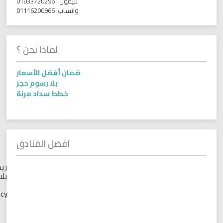
تليفون : 01033720296
واتساب: 01116200966
لماذا نحن ؟
ضمان أفضل الأسعار
بلا رسوم حجز
خطط سداد مرنة
افضل الفنادق
ريجينسي
بلازا اكوا
بارك –
Regency
Plaza
Aqua
Park