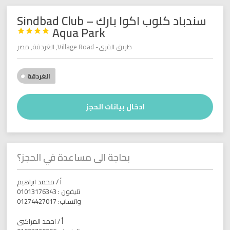
سندباد كلوب اكوا بارك – Sindbad Club
Aqua Park




طريق القرى- Village Road, الغردقة, مصر
الغردقة
ادخال بيانات الحجز
بحاجة الى مساعدة في الحجز؟
أ / محمد ابراهيم
تليفون : 01013176343
واتساب: 01274427017
أ / احمد المراكبى