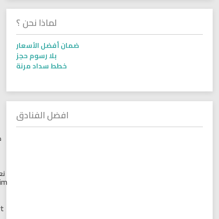
لماذا نحن ؟
ضمان أفضل الأسعار
بلا رسوم حجز
خطط سداد مرنة
افضل الفنادق
مارتيم
جولى
فيل
خليج
نعمه –
Maritim
Jolie
Ville
Resort
&