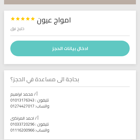
امواج عيون





خليج نبق
ادخال بيانات الحجز
بحاجة الى مساعدة في الحجز؟
أ / محمد ابراهيم
تليفون : 01013176343
واتساب: 01274427017
أ / احمد المراكبى
تليفون : 01033720296
واتساب: 01116200966