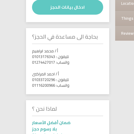
Locatio
ادخال بيانات الحجز
Things 
Review
بحاجة الى مساعدة في الحجز؟
أ / محمد ابراهيم
تليفون : 01013176343
واتساب: 01274427017
أ / احمد المراكبى
تليفون : 01033720296
واتساب: 01116200966
لماذا نحن ؟
ضمان أفضل الأسعار
بلا رسوم حجز