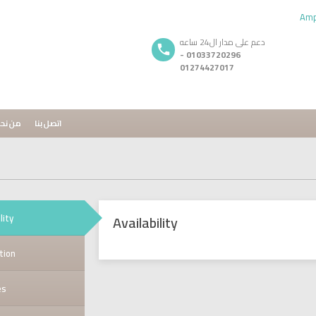
دعم على مدار ال24 ساعه
01033720296 -
01274427017
اتصل بنا
من نح
lity
Availability
tion
es