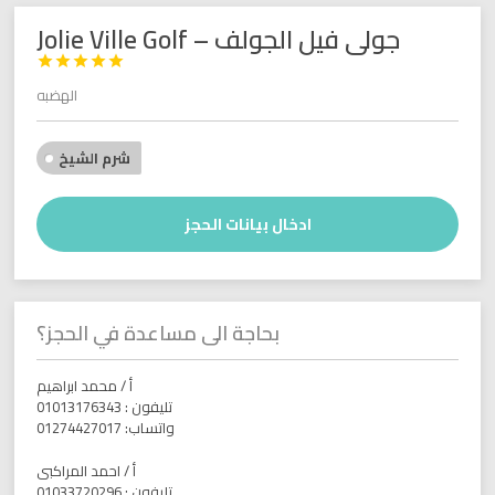
جولى فيل الجولف – Jolie Ville Golf





الهضبه
شرم الشيخ
ادخال بيانات الحجز
بحاجة الى مساعدة في الحجز؟
أ / محمد ابراهيم
تليفون : 01013176343
واتساب: 01274427017
أ / احمد المراكبى
تليفون : 01033720296