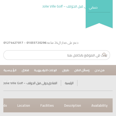
حسابي
دعم على مدار ال24 ساعه
01033720296 - 01274427017
ن
وسائل النقل
طيران
الرحلات التـرفــيهـيـة
فنادق
الـرئــيـسـية
اتصل بنا
الرئيسية
الفنادق
جولى فيل الجولف – Jolie Ville Golf
Things to do
Location
Facilities
Description
Avai