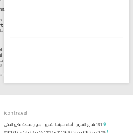
–
Rehana
Royal
Beach
Resort
خليج نبق
AMC
Royal
Hotel
منطقه
الاحياء
-
الغردقه
icontravel
131 شارع التحرير - أمام سينما التحرير - بجوار محطة مترو الدقى
place
01033720296 - 01116200966 - 01274427017 - 01013176343
call