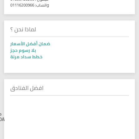
واتساب: 01116200966
لماذا نحن ؟
ضمان أفضل الأسعار
بلا رسوم حجز
خطط سداد مرنة
افضل الفنادق
لابراندا
كلوب
مكادى –
LABRANDA
Club
Makadi
KM 34