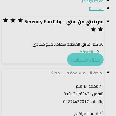
Things to do
Reviews
سرينيتي فن ستي – Serenity Fun City





36 كم، طريق الغردقة سفاجا, خليج مكادي
الغردقة
ادخال بيانات الحجز
بحاجة الى مساعدة في الحجز؟
أ / محمد ابراهيم
تليفون : 01013176343
واتساب: 01274427017
أ / احمد المراكبى