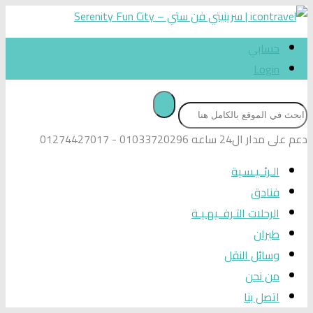
حسابي
Login
دعم على مدار ال24 ساعه
01033720296 - 01274427017
الـرئــيـسـية
فنادق
الرحلات التـرفــيهـيـة
طيران
وسائل النقل
من نحن
اتصل بنا