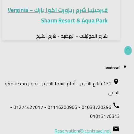
فيرجينيا شرم ريزورت اكوا بارك – Verginia
Sharm Resort & Aqua Park
شارع الموتيلات - الهضبه - شرم الشيخ

icontravel
place
131 شارع التحرير - أمام سينما التحرير - بجوار محطة مترو
الدقى
call
01033720296 - 01116200966 - 01274427017 -
01013176343
email
Reservation@icontravel.net