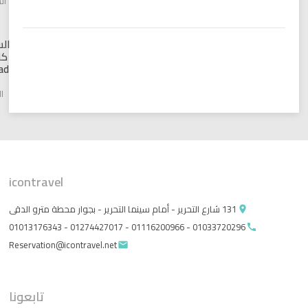
السيد, شرم
الشيخ
السندباد
كلوب –
Sindbad
Club
الغردقة
icontravel
131 شارع التحرير - أمام سينما التحرير - بجوار محطة مترو الدقى
place
01033720296 - 01116200966 - 01274427017 - 01013176343
call
Reservation@icontravel.net
email
تابعونا