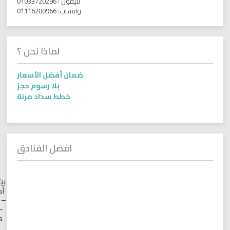
تليفون : 01033720296
واتساب: 01116200966
لماذا نحن ؟
ضمان أفضل الأسعار
بلا رسوم حجز
خطط سداد مرنة
افضل الفنادق
تيتانيك
بيتش سبا
أكوا بارك
– Titanic
Beach –
Families
and