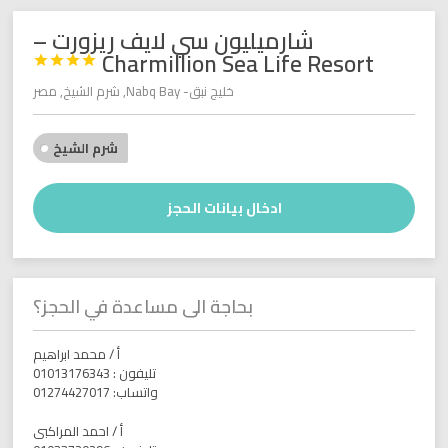
شارميليون سي لايف ريزورت –
Charmillion Sea Life Resort




خليج نبق- Nabq Bay, شرم الشيخ, مصر
شرم الشيخ
ادخال بيانات الحجز
بحاجة الى مساعدة في الحجز؟
أ / محمد ابراهيم
تليفون : 01013176343
واتساب: 01274427017
أ / احمد المراكبى