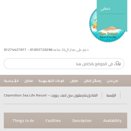
حسابي
دعم على مدار ال24 ساعه
01033720296 - 01274427017
حن
وسائل النقل
طيران
الرحلات التـرفــيهـيـة
فنادق
الـرئــيـسـية
اتصل بنا
يسية
الفنادق
شارميليون سي لايف ريزورت – Charmillion Sea Life Resort
Reviews
Things to do
Facilities
Description
Avail