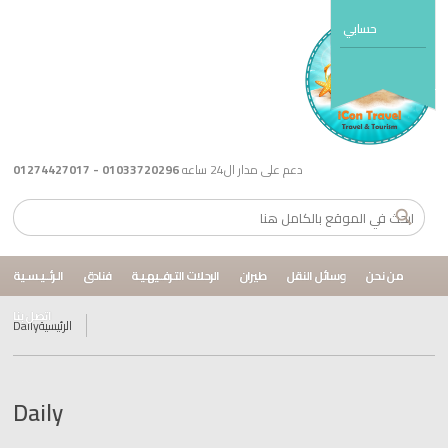
حسابي
دعم على مدار ال24 ساعه
01033720296 - 01274427017
من نحن
وسائل النقل
طيران
الرحلات التـرفــيهـيـة
فنادق
الـرئــيـسـية
اتصل بنا
الرئيسية
Daily
Daily