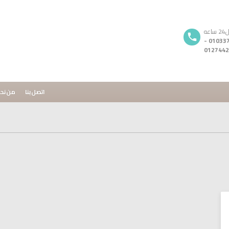
ه
01033720296 -
0127442
اتصل بنا
من نح