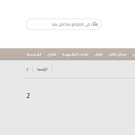
ن
وسائل النقل
طيران
الرحلات التـرفــيهـيـة
فنادق
الـرئــيـسـية
الرئيسية
2
2