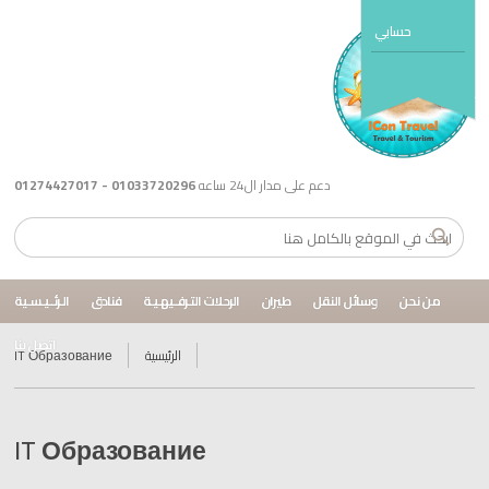
حسابي
دعم على مدار ال24 ساعه
01033720296 - 01274427017
من نحن
وسائل النقل
طيران
الرحلات التـرفــيهـيـة
فنادق
الـرئــيـسـية
اتصل بنا
الرئيسية
IT Образование
IT Образование