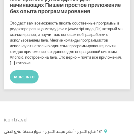
начинающих Пишем простое приложение
без опыта программирования
Это даст вам возможность писать собственные программы в
редакторе разница между java и javascript кода JDK, который мы
скачали ранее, и научит вас основам веб-разработки с
использованием Java. Многие команды программистов
используют не только один язык программирования, почти
каждое приложение, созданное для операционной системы
Android, построено на Java. Это верно – почти все приложения,
которые […]
MORE INFO
icontravel
131 شارع التحرير - أمام سينما التحرير - بجوار محطة مترو الدقى
place