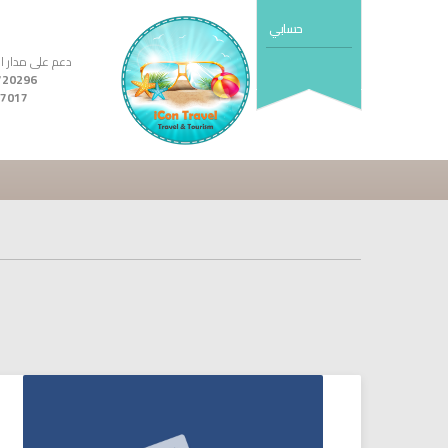
حسابي
دعم على مدار ال24 ساع
7017