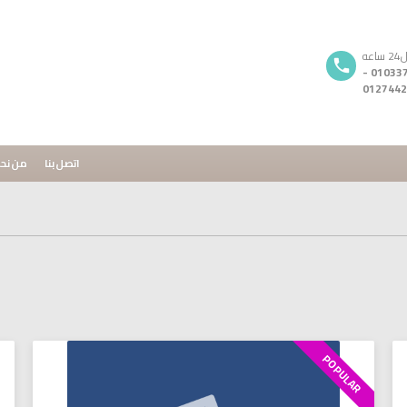
ه
01033720296 -
0127442
اتصل بنا
من نح
POPULAR