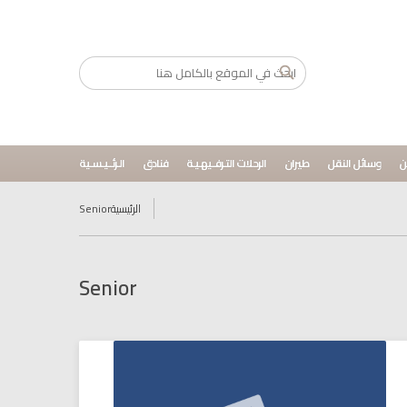
ن
وسائل النقل
طيران
الرحلات التـرفــيهـيـة
فنادق
الـرئــيـسـية
الرئيسية
Senior
Senior