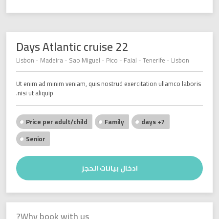
22 Days Atlantic cruise
Lisbon - Madeira - Sao Miguel - Pico - Faial - Tenerife - Lisbon
Ut enim ad minim veniam, quis nostrud exercitation ullamco laboris
nisi ut aliquip.
Price per adult/child
Family
7+ days
Senior
ادخال بيانات الحجز
Why book with us?