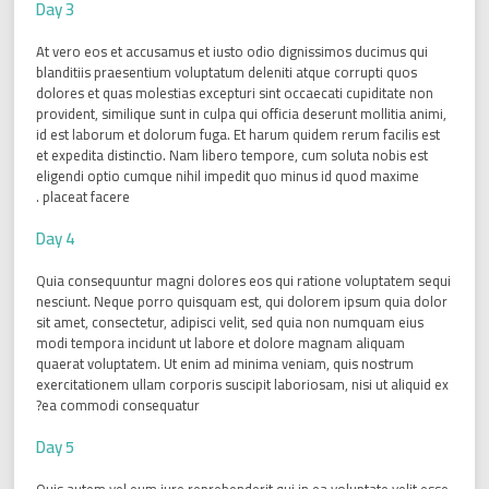
Day 3
At vero eos et accusamus et iusto odio dignissimos ducimus qui
blanditiis praesentium voluptatum deleniti atque corrupti quos
dolores et quas molestias excepturi sint occaecati cupiditate non
provident, similique sunt in culpa qui officia deserunt mollitia animi,
id est laborum et dolorum fuga. Et harum quidem rerum facilis est
et expedita distinctio. Nam libero tempore, cum soluta nobis est
eligendi optio cumque nihil impedit quo minus id quod maxime
placeat facere .
Day 4
Quia consequuntur magni dolores eos qui ratione voluptatem sequi
nesciunt. Neque porro quisquam est, qui dolorem ipsum quia dolor
sit amet, consectetur, adipisci velit, sed quia non numquam eius
modi tempora incidunt ut labore et dolore magnam aliquam
quaerat voluptatem. Ut enim ad minima veniam, quis nostrum
exercitationem ullam corporis suscipit laboriosam, nisi ut aliquid ex
ea commodi consequatur?
Day 5