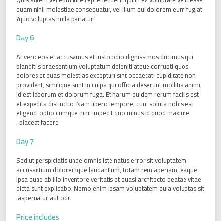
Quis autem vel eum iure reprehenderit qui in ea voluptate velit esse
quam nihil molestiae consequatur, vel illum qui dolorem eum fugiat
quo voluptas nulla pariatur?
Day 6
At vero eos et accusamus et iusto odio dignissimos ducimus qui
blanditiis praesentium voluptatum deleniti atque corrupti quos
dolores et quas molestias excepturi sint occaecati cupiditate non
provident, similique sunt in culpa qui officia deserunt mollitia animi,
id est laborum et dolorum fuga. Et harum quidem rerum facilis est
et expedita distinctio. Nam libero tempore, cum soluta nobis est
eligendi optio cumque nihil impedit quo minus id quod maxime
placeat facere .
Day 7
Sed ut perspiciatis unde omnis iste natus error sit voluptatem
accusantium doloremque laudantium, totam rem aperiam, eaque
ipsa quae ab illo inventore veritatis et quasi architecto beatae vitae
dicta sunt explicabo. Nemo enim ipsam voluptatem quia voluptas sit
aspernatur aut odit.
Price includes