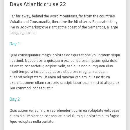
22 Days Atlantic cruise
Far far away, behind the word mountains, far from the countries
Vokalia and Consonantia, there live the blind texts. Separated they
live in Bookmarksgrove right at the coast of the Semantics, a large
language ocean.
Day 1
Quia consequuntur magni dolores eos qui ratione voluptatem sequi
nesciunt. Neque porro quisquam est, qui dolorem ipsum quia dolor
sit amet, consectetur, adipisci velit, sed quia non numquam eius
modi tempora incidunt ut labore et dolore magnam aliquam
quaerat voluptatem. Ut enim ad minima veniam, quis nostrum
exercitationem ullam corporis suscipit laboriosam, nisi ut aliquid ex
ea commodi consequatur?
Day 2
Quis autem vel eum iure reprehenderit qui in ea voluptate velit esse
quam nihil molestiae consequatur, vel illum qui dolorem eum fugiat
quo voluptas nulla pariatur?